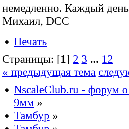
немедленно. Каждый день
Михаил, DCC
Печать
Страницы: [
1
]
2
3
...
12
« предыдущая тема
следу
NscaleClub.ru - форум 
9мм
»
Тамбур
»
Тамбур
»