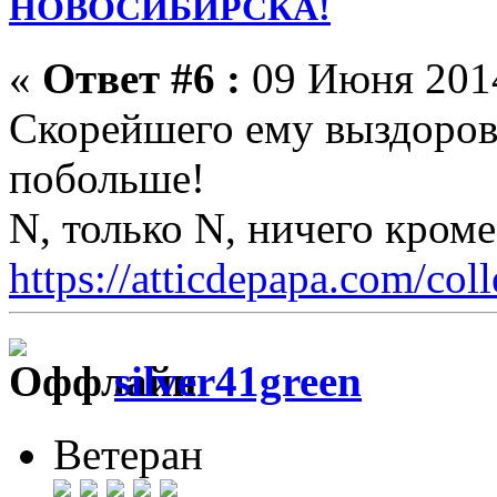
НОВОСИБИРСКА!
«
Ответ #6 :
09 Июня 2014
Скорейшего ему выздоровл
побольше!
N, только N, ничего кром
https://atticdepapa.com/coll
silver41green
Ветеран