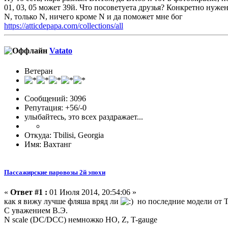
01, 03, 05 может 39й. Что посоветуета друзья? Конкретно нуже
N, только N, ничего кроме N и да поможет мне бог
https://atticdepapa.com/collections/all
Vatato
Ветеран
Сообщений: 3096
Репутация: +56/-0
улыбайтесь, это всех раздражает...
Откуда: Tbilisi, Georgia
Имя: Вахтанг
Пассажирские паровозы 2й эпохи
«
Ответ #1 :
01 Июля 2014, 20:54:06 »
как я вижу лучше фляша вряд ли
но последние модели от T
С уважением В.Э.
N scale (DC/DCC) немножко HO, Z, T-gauge