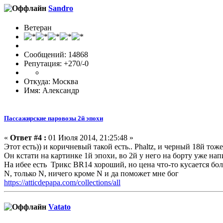
Sandro
Ветеран
Сообщений: 14868
Репутация: +270/-0
Откуда: Москва
Имя: Александр
Пассажирские паровозы 2й эпохи
«
Ответ #4 :
01 Июля 2014, 21:25:48 »
Этот есть)) и коричневый такой есть.. Phaltz, и черный 18й тоже
Он кстати на картинке 1й эпохи, во 2й у него на борту уже нап
На ибее есть Трикс BR14 хороший, но цена что-то кусается бол
N, только N, ничего кроме N и да поможет мне бог
https://atticdepapa.com/collections/all
Vatato