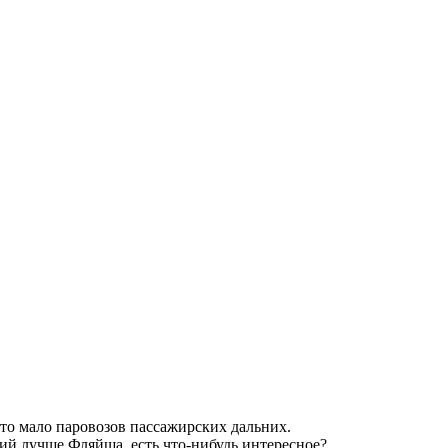
к-то мало паровозов пассажирских дальних.
ний лучше Фляйша, есть что-нибудь интересное?