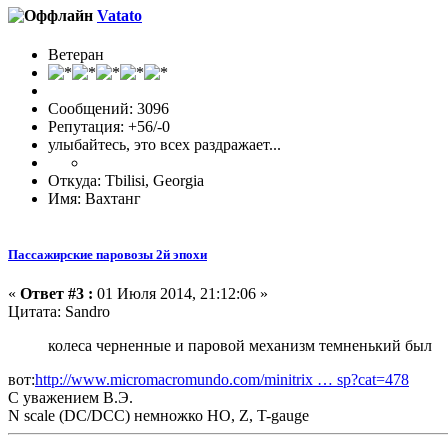
Vatato
Ветеран
Сообщений: 3096
Репутация: +56/-0
улыбайтесь, это всех раздражает...
Откуда: Tbilisi, Georgia
Имя: Вахтанг
Пассажирские паровозы 2й эпохи
«
Ответ #3 :
01 Июля 2014, 21:12:06 »
Цитата: Sandro
колеса черненные и паровой механизм темненький был
вот:
http://www.micromacromundo.com/minitrix … sp?cat=478
С уважением В.Э.
N scale (DC/DCC) немножко HO, Z, T-gauge