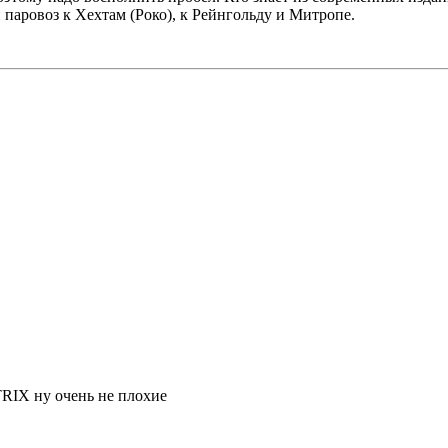
н паровоз к Хехтам (Роко), к Рейнгольду и Митропе.
RIX ну очень не плохие