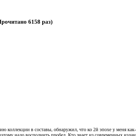
рочитано 6158 раз)
анию коллекции в составы, обнаружил, что ко 2й эпохе у меня ка
поэтому надо восполнить пробел. Кто знает из современных изда