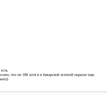
 есть
исано, что он 18й хотя и в баварской зеленой окраске еще.
ьно))