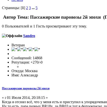
Страницы: [
1
]
2
3
...
5
Автор
Тема: Пассажирские паровозы 2й эпохи (П
0 Пользователей и 1 Гость просматривают эту тему.
Sandro
Ветеран
Сообщений: 14868
Репутация: +270/-0
Откуда: Москва
Имя: Александр
Пассажирские паровозы 2й эпохи
«
:
01 Июля 2014, 20:18:15 »
Когда я отснял всё, что у меня есть и приступил к упорядочев
Ну то есть, пара разных BR18х, да BR03 и тот в фотоокраске, 