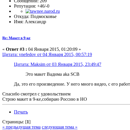
Сообщений: 209
Репутация: +46/-0
Откуда: Подмосковье
Имя: Александр
Re: Макет в 9-ке
«
Ответ #3 :
04 Января 2015, 01:20:09 »
Цитата: vnefedov от 04 Января 2015, 00:57:19
Цитата: Maksim от 03 Января 2015, 23:49:47
Это макет Вадима aka SCB
Да, это его произведение. У него много видео, с его раб
Спасибо смотрел с удовольствием
Строю макет в 9-ке,собираю Россию в НО
Печать
Страницы: [
1
]
« предыдущая тема
следующая тема »