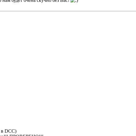
 нам будет очень скучно без Вас!
ю в DCC)