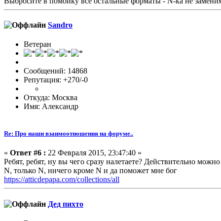
Выбросите в помойку все остальные форматы - N-ка не замен
Sandro
Ветеран
Сообщений: 14868
Репутация: +270/-0
Откуда: Москва
Имя: Александр
Re: Про наши взаимоотношения на форуме..
«
Ответ #6 :
22 Февраля 2015, 23:47:40 »
Ребят, ребят, ну вы чего сразу налетаете? Действительно можно
N, только N, ничего кроме N и да поможет мне бог
https://atticdepapa.com/collections/all
Дед пихто