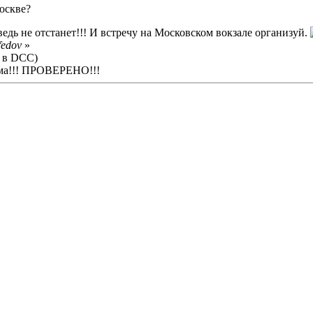
Москве?
дь не отстанет!!! И встречу на Московском вокзале организуй.
fedov
»
ю в DCC)
има!!! ПРОВЕРЕНО!!!