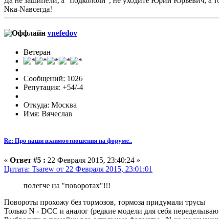
Да не зашипели, а "подкололи", не уходите Юрий Юрьевич, а то
Nка-Nавсегда!
vnefedov
Ветеран
Сообщений: 1026
Репутация: +54/-4
Откуда: Москва
Имя: Вячеслав
Re: Про наши взаимоотношения на форуме..
«
Ответ #5 :
22 Февраля 2015, 23:40:24 »
Цитата: Tsarew от 22 Февраля 2015, 23:01:01
полегче на "поворотах"!!!
Повороты прохожу без тормозов, тормоза придумали трусы
Только N - DCC и аналог (редкие модели для себя переделыва