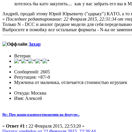
хотелось бы като закупить.... как у вас забрать его вы в 
Андрей, продай этому Юрий Юрьевичу ("царьку") КАТО, а то ве
«
Последнее редактирование: 22 Февраля 2015, 22:31:34 от vne
Только N - DCC и аналог (редкие модели для себя переделыва
Выбросите в помойку все остальные форматы - N-ка не замен
Захар
Ветеран
Сообщений: 2605
Репутация: +87/-0
Мужчина от мальчика, отличается стоимостью игрушек
Откуда: Москва
Имя: Алексей
Re: Про наши взаимоотношения на форуме..
«
Ответ #1 :
22 Февраля 2015, 22:53:20 »
Цитата: vnefedov от 22 Февраля 2015, 22:26:44