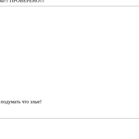
има!!! ПРОВЕРЕНО!!!
 подумать что злые!