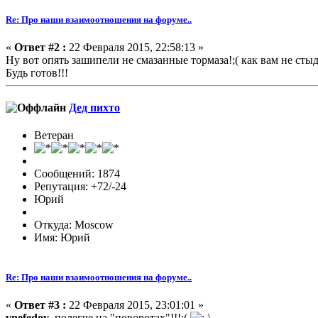
Re: Про наши взаимоотношения на форуме..
«
Ответ #2 :
22 Февраля 2015, 22:58:13 »
Ну вот опять зашипели не смазанные тормаза!;( как вам не сты
Будь готов!!!
Дед пихто
Ветеран
Сообщений: 1874
Репутация: +72/-24
Юрий
Откуда: Moscow
Имя: Юрий
Re: Про наши взаимоотношения на форуме..
«
Ответ #3 :
22 Февраля 2015, 23:01:01 »
vnefedov
, полегче на "поворотах"!!!;(