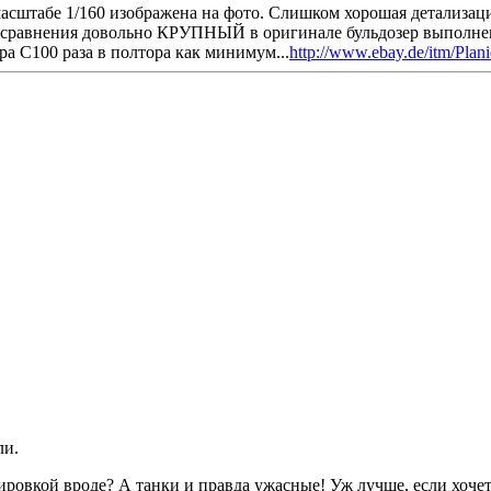
масштабе 1/160 изображена на фото. Слишком хорошая детализаци
я сравнения довольно КРУПНЫЙ в оригинале бульдозер выполнен
ра С100 раза в полтора как минимум...
http://www.ebay.de/itm/Pla
ли.
ировкой вроде? А танки и правда ужасные! Уж лучше, если хочет