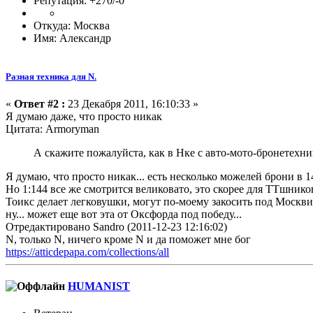
Репутация: +270/-0
Откуда: Москва
Имя: Александр
Разная техника для N.
«
Ответ #2 :
23 Декабря 2011, 16:10:33 »
Я думаю даже, что просто никак
Цитата: Armoryman
А скажите пожалуйста, как в Нке с авто-мото-бронетехн
Я думаю, что просто никак... есть несколько можелей брони в 
Но 1:144 все же смотрится великовато, это скорее для ТТшнико
Тоикс делает легковушки, могут по-моему закосить под Москви
ну... может еще вот эта от Оксфорда под победу...
Отредактировано Sandro (2011-12-23 12:16:02)
N, только N, ничего кроме N и да поможет мне бог
https://atticdepapa.com/collections/all
HUMANIST