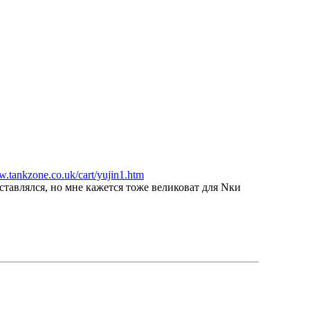
w.tankzone.co.uk/cart/yujin1.htm
ставлялся, но мне кажется тоже великоват для Nки