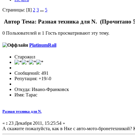
Страницы: [
1
]
2
3
...
5
Автор
Тема: Разная техника для N. (Прочитано 5
0 Пользователей и 1 Гость просматривают эту тему.
PlatinumRail
Старожил
Сообщений: 491
Репутация: +19/-0
Откуда: Ивано-Франковск
Имя: Тарас
Разная техника для N.
«
:
23 Декабря 2011, 15:25:54 »
А скажите пожалуйста, как в Нке с авто-мото-бронетехникой?