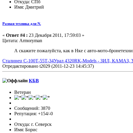
Откуда: СПб
Имя: Дмитрий
Разная техника для N.
«
Ответ #4 :
23 Декабря 2011, 17:59:03 »
Цитата: Armoryman
А скажите пожалуйста, как в Нке с авто-мото-бронетехн
Сталинец С-100
Т-55
Т-34
Урал 4320
RK-Models - ЗИЛ, КАМАЗ,
Отредактировано t2029 (2011-12-23 14:45:37)
КБВ
Ветеран
Сообщений: 3870
Репутация: +154/-0
Откуда: г. Северск
Имя: Борис