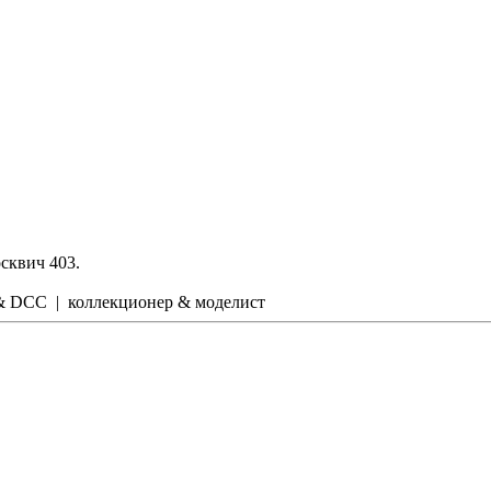
сквич 403.
g & DCC | коллекционер & моделист