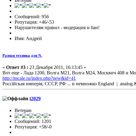
Ветеран
Сообщений: 956
Репутация: +46/-53
Нарушителям правил - модерация и бан!
Имя: Андрей
Разная техника для N.
«
Ответ #3 :
23 Декабря 2011, 16:13:45 »
Вот еще - Лада 1200, Волга М21, Волга М24, Москвич 408 и Мо
http://nscale.ru/index.php?new&id=41
Россійская имперія, СССР, РФ ... и немножко England | analo
t2029
Ветеран
Сообщений: 1201
Репутация: +58/-0