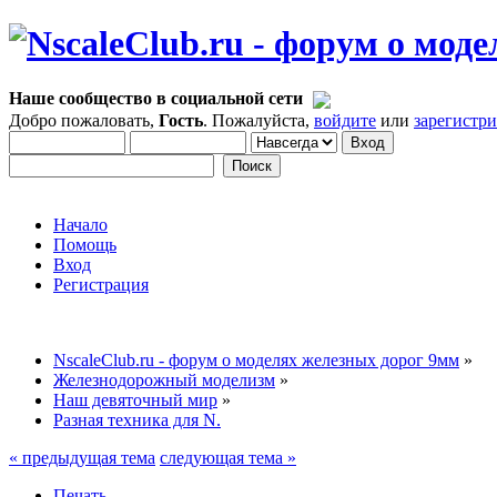
Наше сообщество в социальной сети
Добро пожаловать,
Гость
. Пожалуйста,
войдите
или
зарегистр
Начало
Помощь
Вход
Регистрация
NscaleClub.ru - форум о моделях железных дорог 9мм
»
Железнодорожный моделизм
»
Наш девяточный мир
»
Разная техника для N.
« предыдущая тема
следующая тема »
Печать