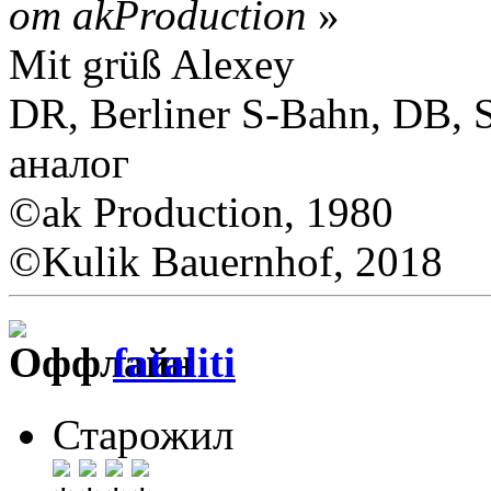
от akProduction
»
Mit grüß Alexey
DR, Berliner S-Bahn, DB,
аналог
©ak Production, 1980
©Kulik Bauernhof, 2018
fataliti
Старожил