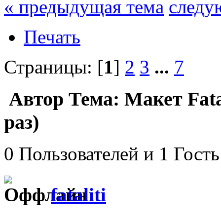
« предыдущая тема
следу
Печать
Страницы: [
1
]
2
3
...
7
Автор
Тема: Макет Fata
раз)
0 Пользователей и 1 Гость
fataliti