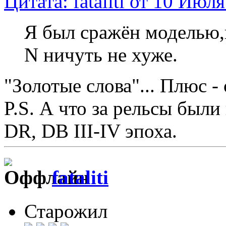
Цитата: fataliti от 10 Июл
Я был сражён моделью,
N ничуть не хуже.
"Золотые слова"... Плюс -
P.S. А что за рельсы был
DR, DB III-IV эпоха.
fataliti
Старожил