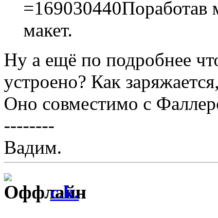
=169030440Поработав 
макет.
Ну а ещё по подробнее чт
устроено? Как заряжается
Оно совместимо с Фаллер
--------
Вадим.
c.k.