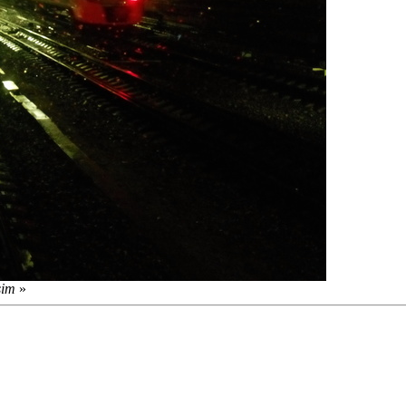
sim
»