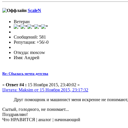
ScaleN
Ветеран
Сообщений: 581
Репутация: +56/-0
Откуда: moscow
Имя: Андрей
Re: Сбылась мечта детства
«
Ответ #4 :
15 Ноября 2015, 23:40:02 »
Цитата: Maksim от 15 Ноября 2015, 23:17:32
Друг помощник и машинист меня искренне не понимают
Сытый, голодного, не понимает...
Поздравляю!
Что НРАВИТСЯ | аналог | начинающий