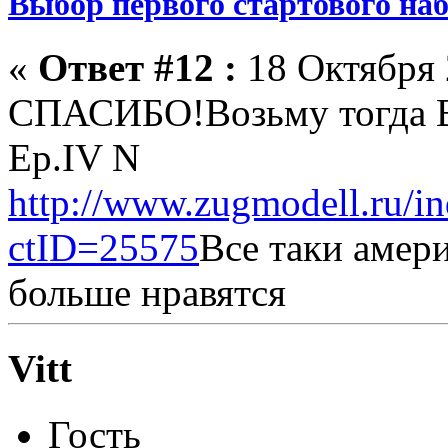
Выбор первого стартового на
«
Ответ #12 :
18 Октября 
СПАСИБО!Возьму тогда B
Ep.IV N
http://www.zugmodell.ru/
ctID=25575
Все таки амери
больше нравятся
Vitt
Гость