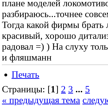
плане моделей локомотиво
разбираюсь...точнее совсе
Тогда какой фирмы брать 
красивый, хорошо дитализ
радовал =) ) На слуху тол
и фляшманн
Печать
Страницы: [
1
]
2
3
...
5
« предыдущая тема
следу