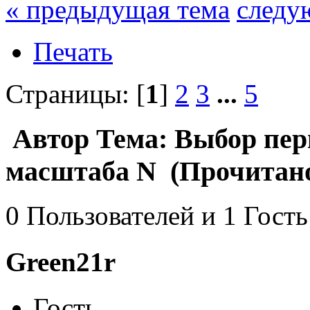
« предыдущая тема
следу
Печать
Страницы: [
1
]
2
3
...
5
Автор
Тема: Выбор перв
масштаба N (Прочитано
0 Пользователей и 1 Гость
Green21r
Гость