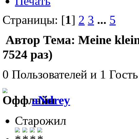
Печать
Страницы: [
1
]
2
3
...
5
Автор
Тема: Meine klei
7524 раз)
0 Пользователей и 1 Гость
aNdrey
Старожил