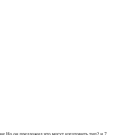
ие.Но он предложил что могут изготовить тип2 и 7