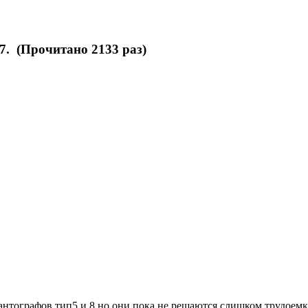
. (Прочитано 2133 раз)
антографов тип5 и 8,но они пока не решаются,слишком трудоемк