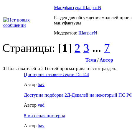
Мануфактура ШагратN
Раздел для обсуждения моделей произ
мануфактуры
Модератор:
ШагратN
Страницы: [
1
]
2
3
...
7
Тема
/
Автор
0 Пользователей и 2 Гостей просматривают этот раздел.
Цистерны газовые серии 15-144
Автор
bav
Доступна подборка 2Д-Декалей на некоторый ПС 
Автор
vad
8 ми осная цистерна
Автор
bav