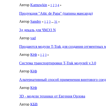
Автор
Kamuwkin
«
1
2
3
4
»
Продукция "Attic de Papa" (папина мансарда)
Автор
Sandro
«
1
2
3
...
31
»
3д декаль для ЧМЭ3 N
Автор
vad
Продаются модули T-Trak для создания сегментных 
Автор
Кёф
«
1
2
3
»
Система транспортировки T-Trak модулей v.3.0
Автор
Кёф
Альтернативный способ применения винтового сое
Автор
Кёф
3D - модели техники от Евгения Орлова
Автор
КБВ