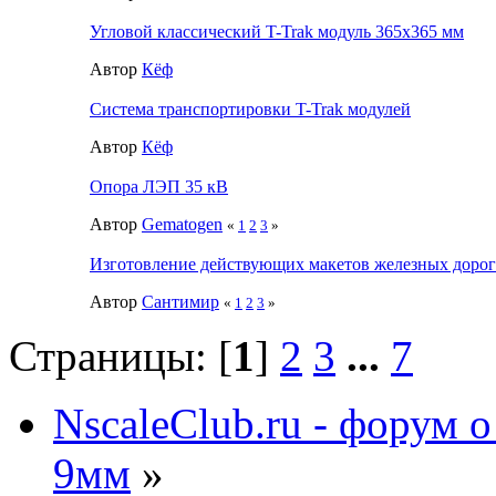
Угловой классический T-Trak модуль 365х365 мм
Автор
Кёф
Система транспортировки T-Trak модулей
Автор
Кёф
Опора ЛЭП 35 кВ
Автор
Gematogen
«
1
2
3
»
Изготовление действующих макетов железных дорог
Автор
Сантимир
«
1
2
3
»
Страницы: [
1
]
2
3
...
7
NscaleClub.ru - форум 
9мм
»