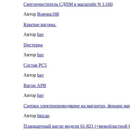
Снегоочиститель СДПМ в масштабе N 1:160
Автор
Вовчик188
Крытые вагоны.
Автор
bav
Цистерна
Автор
bav
Состав РС5
Автор
bav
Вагон АРВ
Автор
bav
Сцепки электропроводящие на магнитах, фонари м
Автор
biocap
Плацкартный вагон модели 61-821 (+межобластной 6