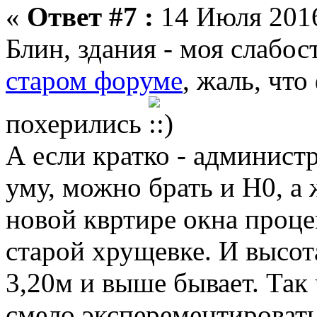
«
Ответ #7 :
14 Июля 2016
Блин, здания - моя слабос
старом форуме
, жаль, чт
похерились
А если кратко - админист
уму, можно брать и Н0, а 
новой квртире окна проце
старой хрущевке. И высота
3,20м и выше бывает. Так
смело эксперементировать