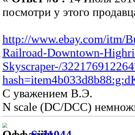
посмотри у этого продавц
http://www.ebay.com/itm/B
Railroad-Downtown-Highris
Skyscraper-/322176912264
hash=item4b033d8b88:g
С уважением В.Э.
N scale (DC/DCC) немножк
Sid1044