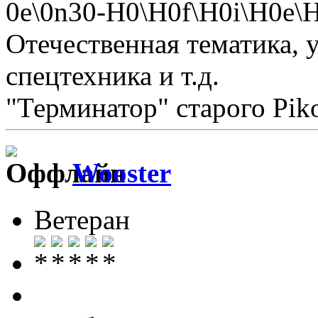
0е\0n30-H0\H0f\Н0i\H0e
Отечественная тематика, у
спецтехника и т.д.
"Терминатор" старого Pi
Wooster
Ветеран