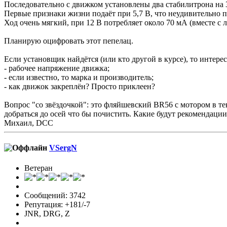
Последовательно с движком установлены два стабилитрона на 3,
Первые признаки жизни подаёт при 5,7 В, что неудивительно п
Ход очень мягкий, при 12 В потребляет около 70 мА (вместе с 
Планирую оцифровать этот пепелац.
Если установщик найдётся (или кто другой в курсе), то интере
- рабочее напряжение движка;
- если известно, то марка и производитель;
- как движок закреплён? Просто приклеен?
Вопрос "со звёздочкой": это фляйшевский BR56 с мотором в те
добраться до осей что бы почистить. Какие будут рекомендации
Михаил, DCC
VSergN
Ветеран
Сообщений: 3742
Репутация: +181/-7
JNR, DRG, Z