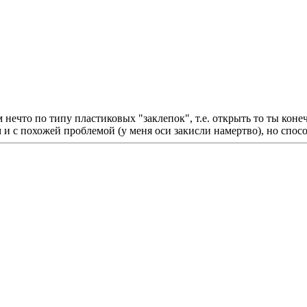
.
 нечто по типу пластиковых "заклепок", т.е. открыть то ты коне
 и с похожей проблемой (у меня оси закисли намертво), но спосо