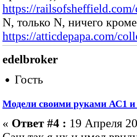
https://railsofsheffield.c
N, только N, ничего кром
https://atticdepapa.com/coll
edelbroker
Гость
Модели своими руками АС1 и 
«
Ответ #4 :
19 Апреля 20
Саш так я их и имел ввид