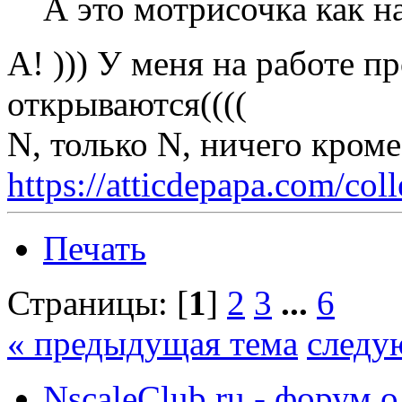
А это мотрисочка как н
А! ))) У меня на работе п
открываются((((
N, только N, ничего кром
https://atticdepapa.com/coll
Печать
Страницы: [
1
]
2
3
...
6
« предыдущая тема
следу
NscaleClub.ru - форум 