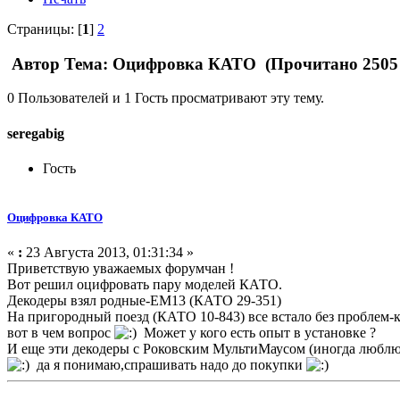
Страницы: [
1
]
2
Автор
Тема: Оцифровка КАТО (Прочитано 2505 
0 Пользователей и 1 Гость просматривают эту тему.
seregabig
Гость
Оцифровка КАТО
«
:
23 Августа 2013, 01:31:34 »
Приветствую уважаемых форумчан !
Вот решил оцифровать пару моделей КАТО.
Декодеры взял родные-ЕМ13 (КАТО 29-351)
На пригородный поезд (КАТО 10-843) все встало без проблем-к
вот в чем вопрос
Может у кого есть опыт в установке ?
И еще эти декодеры с Роковским МультиМаусом (иногда люблю 
да я понимаю,спрашивать надо до покупки