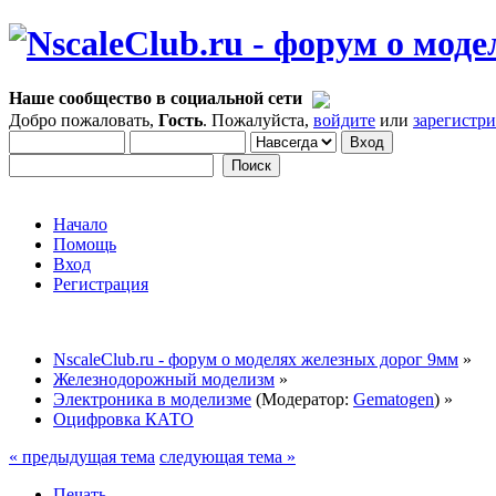
Наше сообщество в социальной сети
Добро пожаловать,
Гость
. Пожалуйста,
войдите
или
зарегистр
Начало
Помощь
Вход
Регистрация
NscaleClub.ru - форум о моделях железных дорог 9мм
»
Железнодорожный моделизм
»
Электроника в моделизме
(Модератор:
Gematogen
) »
Оцифровка КАТО
« предыдущая тема
следующая тема »
Печать