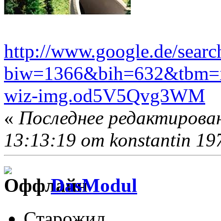
http://www.google.de/searc
biw=1366&bih=632&tbm=isc
wiz-img.od5V5Qvg3WM
«
Последнее редактирован
13:13:19 от konstantin 19
DasModul
Старожил