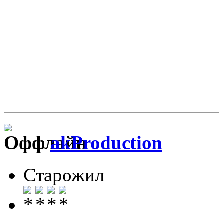
akProduction
Старожил