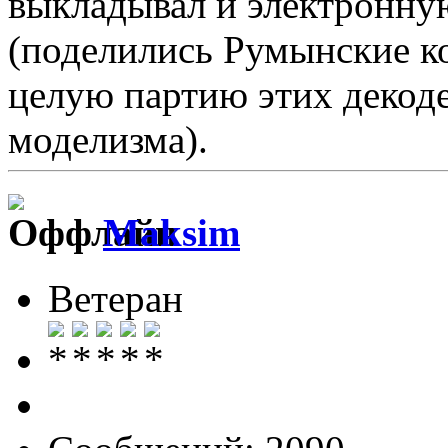
выкладывал и электронну
(поделились Румынские к
целую партию этих декод
моделизма).
Maksim
Ветеран