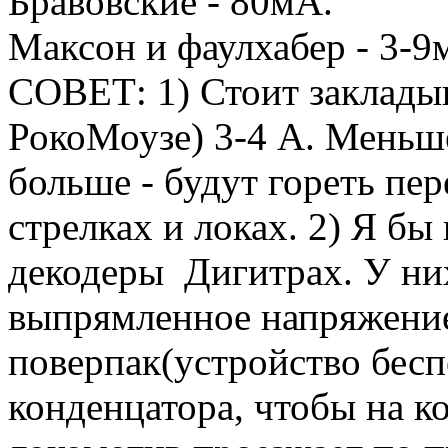
Бравовские - 80мА.
Максон и фаулхабер - 3-9
СОВЕТ: 1) Стоит закладыв
РокоМоузе) 3-4 А. Меньше
больше - будут гореть пе
стрелках и локах. 2) Я бы
декодеры Дигитрах. У них
выпрямленное напряжени
поверпак(устройство бесп
конденцатора, чтобы на к