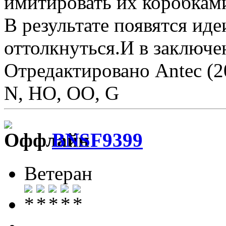
имитировать их коробкам
В результате появятся ид
оттолкнуться.И в заключе
Отредактировано Antec (2
N, HO, OO, G
BNSF9399
Ветеран