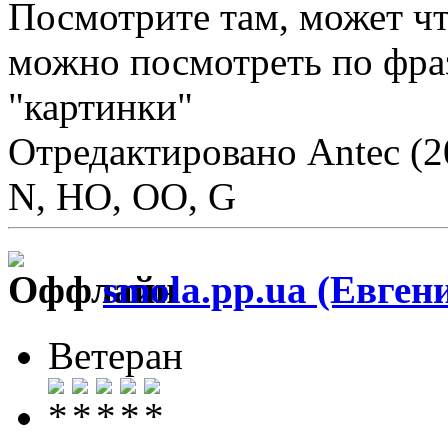
Посмотрите там, может чт
можно посмотреть по фраз
"картинки"
Отредактировано Antec (2
N, HO, OO, G
smola.pp.ua (Евген
Ветеран