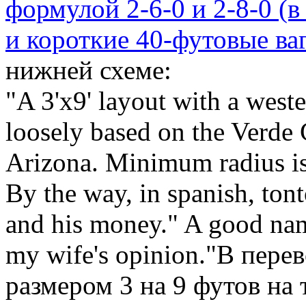
формулой 2-6-0 и 2-8-0 (в
и короткие 40-футовые в
нижней схеме:
"A 3'x9' layout with a west
loosely based on the Verde
Arizona. Minimum radius is 
By the way, in spanish, ton
and his money." A good nam
my wife's opinion."В пере
размером 3 на 9 футов на