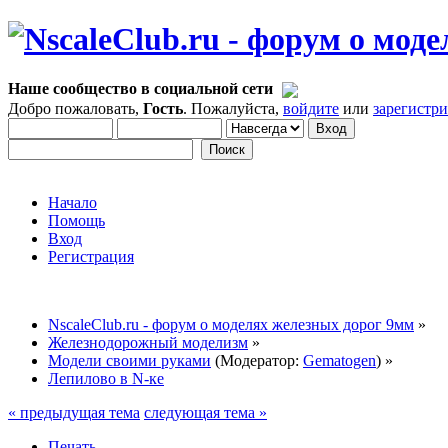
Наше сообщество в социальной сети
Добро пожаловать,
Гость
. Пожалуйста,
войдите
или
зарегистр
Начало
Помощь
Вход
Регистрация
NscaleClub.ru - форум о моделях железных дорог 9мм
»
Железнодорожный моделизм
»
Модели своими руками
(Модератор:
Gematogen
) »
Лепилово в N-ке
« предыдущая тема
следующая тема »
Печать