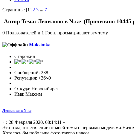
Страницы: [
1
]
2
3
...
7
Автор
Тема: Лепилово в N-ке (Прочитано 10445 
0 Пользователей и 1 Гость просматривают эту тему.
Maksimka
Старожил
Сообщений: 238
Репутация: +36/-0
Откуда: Новосибирск
Имя: Максим
Лепилово в N-ке
«
:
28 Февраля 2020, 08:14:11 »
Эта тема, ответвление от моей темы с первыми моделями.Начн
Хотелось бы побольше фото такого навеса