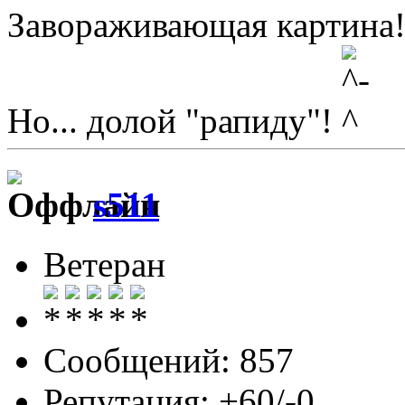
Завораживающая картина
Но... долой "рапиду"!
s511
Ветеран
Сообщений: 857
Репутация: +60/-0