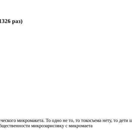
326 раз)
кого микромакета. То одно не то, то токосъема нету, то дети ш
общественности микрозарисовку с микромаета