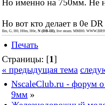
Но именно на 750мм. Не н
Но вот кто делает в 0е DR
IIm, G, H0, H0m, H0e,
N (DB-III)
, live steam. MMH0. WWW.BR
Печать
Страницы: [
1
]
« предыдущая тема
следу
NscaleClub.ru - форум 
9мм
»
Железнодорожный мод