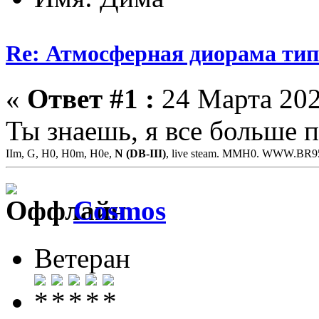
Re: Атмосферная диорама типо
«
Ответ #1 :
24 Марта 202
Ты знаешь, я все больше 
IIm, G, H0, H0m, H0e,
N (DB-III)
, live steam. MMH0. WWW.BR
Cosmos
Ветеран