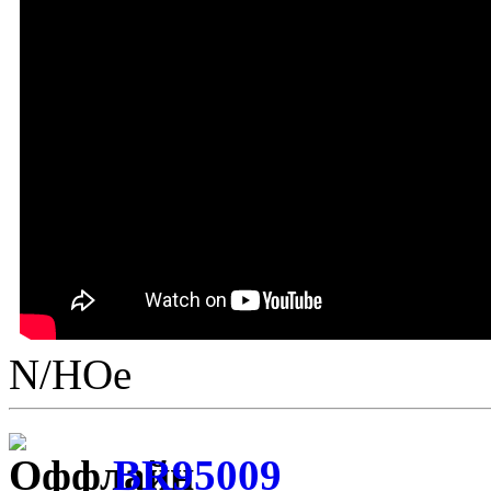
N/НОе
BR95009