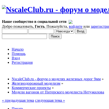
Наше сообщество в социальной сети
Добро пожаловать,
Гость
. Пожалуйста,
войдите
или
зарегистр
Начало
Помощь
Вход
Регистрация
NscaleClub.ru - форум о моделях железных дорог 9мм
»
Железнодорожный моделизм
»
Коммерческие проекты
»
Модели вагонов от Питерского моделиста Нетужилова
« предыдущая тема
следующая тема »
Печать