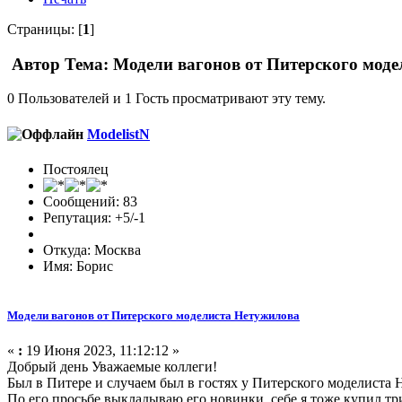
Страницы: [
1
]
Автор
Тема: Модели вагонов от Питерского моде
0 Пользователей и 1 Гость просматривают эту тему.
ModelistN
Постоялец
Сообщений: 83
Репутация: +5/-1
Откуда: Москва
Имя: Борис
Модели вагонов от Питерского моделиста Нетужилова
«
:
19 Июня 2023, 11:12:12 »
Добрый день Уважаемые коллеги!
Был в Питере и случаем был в гостях у Питерского моделиста 
По его просьбе выкладываю его новинки, себе я тоже купил тр