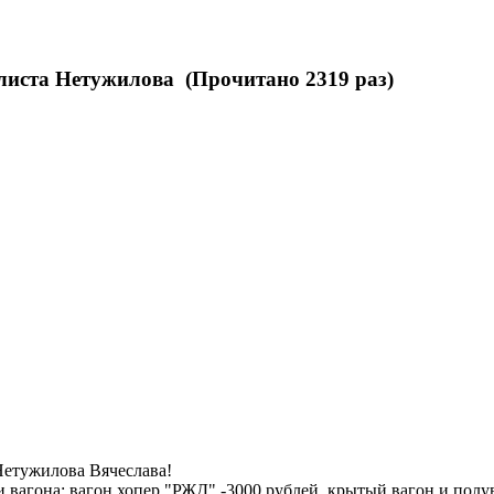
листа Нетужилова (Прочитано 2319 раз)
Нетужилова Вячеслава!
и вагона: вагон хопер "РЖД" -3000 рублей, крытый вагон и полу