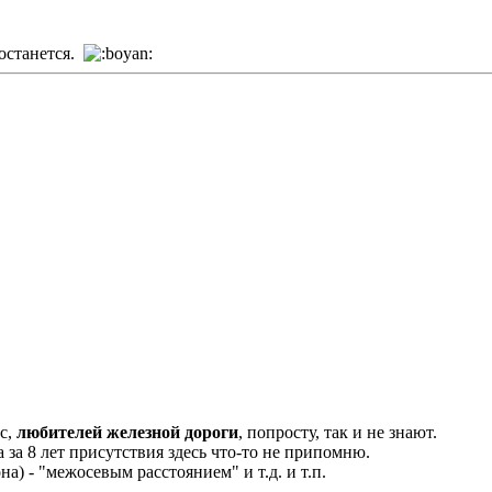
 останется.
ас,
любителей железной дороги
, попросту, так и не знают.
за 8 лет присутствия здесь что-то не припомню.
а) - "межосевым расстоянием" и т.д. и т.п.