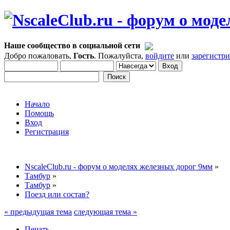
Наше сообщество в социальной сети
Добро пожаловать,
Гость
. Пожалуйста,
войдите
или
зарегистр
Начало
Помощь
Вход
Регистрация
NscaleClub.ru - форум о моделях железных дорог 9мм
»
Тамбур
»
Тамбур
»
Поезд или состав?
« предыдущая тема
следующая тема »
Печать