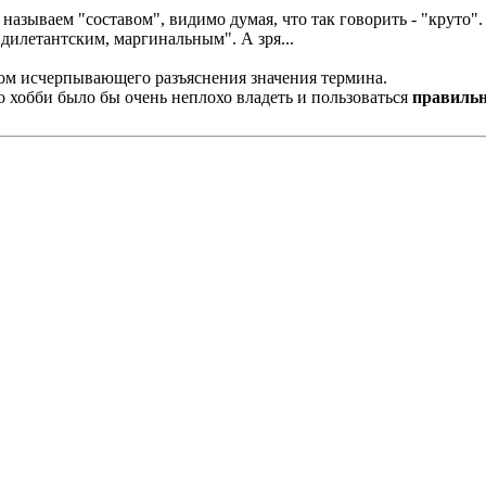
зываем "составом", видимо думая, что так говорить - "круто".
 дилетантским, маргинальным". А зря...
цом исчерпывающего разъяснения значения термина.
о хобби было бы очень неплохо владеть и пользоваться
правиль