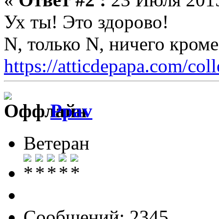
Ух ты! Это здорово!
N, только N, ничего кром
https://atticdepapa.com/coll
Ppav
Ветеран
Сообщений: 2345