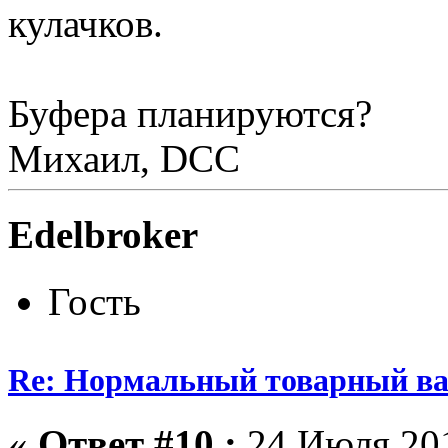
кулачков.
Буфера планируются?
Михаил, DCC
Edelbroker
Гость
Re: Нормальный товарный ваг
«
Ответ #10 :
24 Июля 201