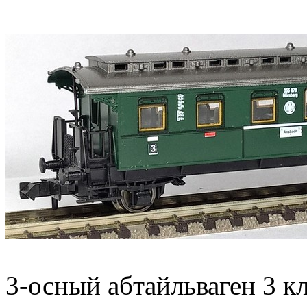
3-осный абтайльваген 3 кл