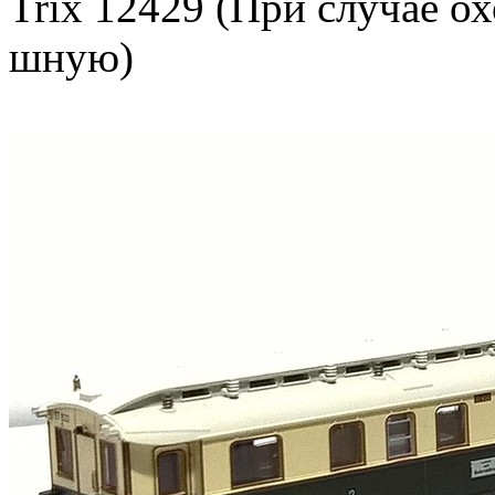
Trix 12429 (При случае 
шную)