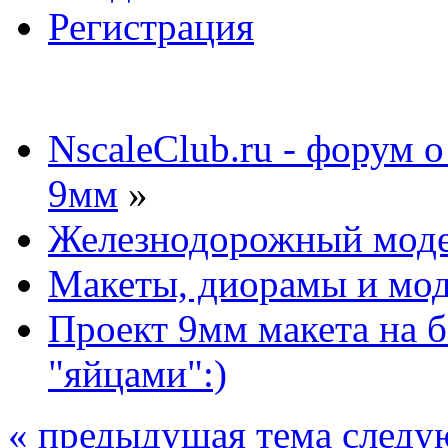
Регистрация
NscaleClub.ru - форум 
9мм
»
Железнодорожный мод
Макеты, диорамы и мо
Проект 9мм макета на б
"яйцами":)
« предыдущая тема
следу