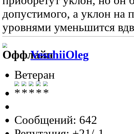
приобретут уклон, но он б
допустимого, а уклон на 
уровнями уменьшится
вд
VeschiiOleg
Ветеран
Сообщений: 642
Репутация: +21/-1