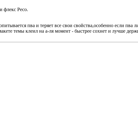
и флекс Peco.
тывается пва и теряет все свои свойства,особенно если пва лит
акете темы клеил на а-ля момент - быстрее сохнет и лучше держит