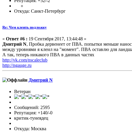
Репутация: +52/-2
Откуда: Санкт-Петербург
Re: Чем клеить подложку
«
Ответ #6 :
19 Сентября 2017, 13:44:48 »
Дмитрий N
, Пробка дервенеет от ПВА. попытки меньше нано
между уровнями я клеил на "момент". ПВА оставлю для ландшаф
А так, теперь никакого ПВА в данных частях
http://vk.com/nscaleclub
http://ngauge.ru
Дмитрий N
Ветеран
Сообщений: 2595
Репутация: +140/-0
критик-тунеядец
Откуда: Москва