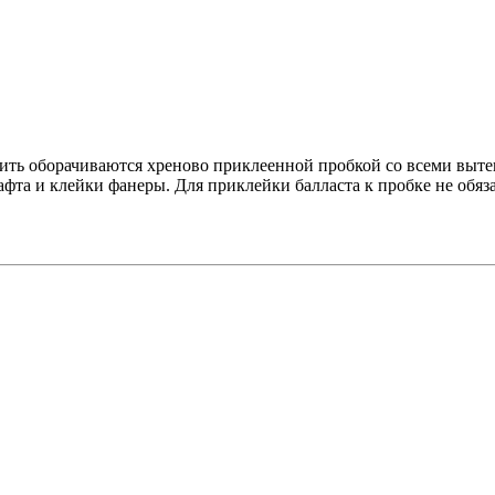
сить оборачиваются хреново приклеенной пробкой со всеми выт
та и клейки фанеры. Для приклейки балласта к пробке не обяза