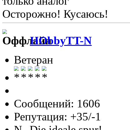
только аналог
Осторожно! Кусаюсь!
HObbyTT-N
Ветеран
Сообщений: 1606
Репутация: +35/-1
N--Die ideale spur!