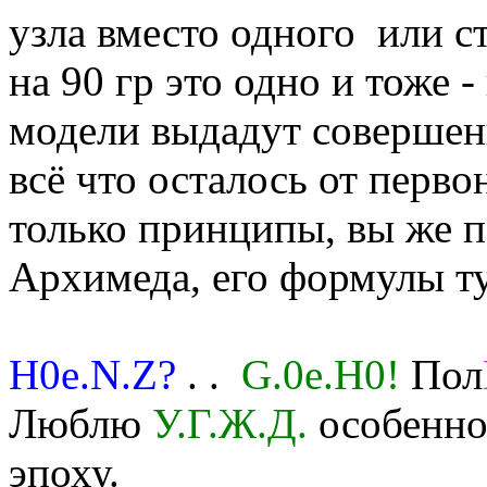
узла вместо одного или с
на 90 гр это одно и тоже 
модели выдадут совершен
всё что осталось от перво
только принципы, вы же п
Архимеда, его формулы ту
H0e.N.Z?
. .
G.0e.H0!
Пол
Люблю
У.Г.Ж.Д.
особенно 
эпоху.