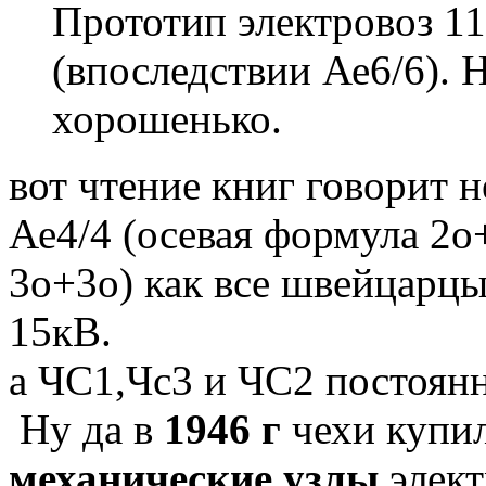
Прототип электровоз 11
(впоследствии Ае6/6). 
хорошенько.
вот чтение книг говорит 
Ае4/4 (осевая формула 2о
3о+3о) как все швейцарц
15кВ.
а ЧС1,Чс3 и ЧС2 постоянн
Ну да в
1946 г
чехи купи
механические узлы
элект