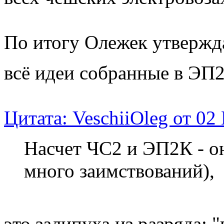
По итогу Олежек утвержд
всё идеи собранные в ЭП
Цитата: VeschiiOleg от 02
Насчет ЧС2 и ЭП2К - он
много заимствований),
это залипуха из разряда: 