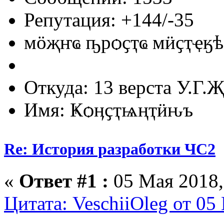
Репутация: +144/-35
мӧҗҥҩ ҧрѻҫҭҩ мӥҫҭҿӄѣ
Откуда: 13 верста У.Г.Җ
Имя: Ҝѻӊҫҭѩңҭӥԋъ
Re: История разработки ЧС2
«
Ответ #1 :
05 Мая 2018,
Цитата: VeschiiOleg от 05