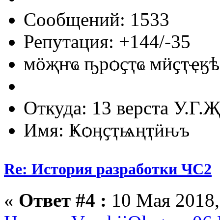
Сообщений: 1533
Репутация: +144/-35
мӧҗҥҩ ҧрѻҫҭҩ мӥҫҭҿӄѣ
Откуда: 13 верста У.Г.Җ
Имя: Ҝѻӊҫҭѩңҭӥԋъ
Re: История разработки ЧС2
«
Ответ #4 :
10 Мая 2018,