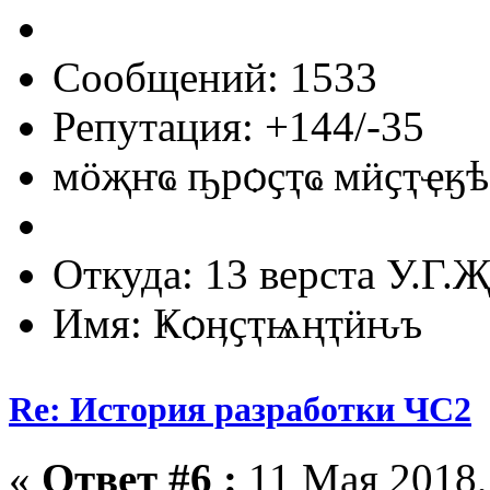
Сообщений: 1533
Репутация: +144/-35
мӧҗҥҩ ҧрѻҫҭҩ мӥҫҭҿӄѣ
Откуда: 13 верста У.Г.Җ
Имя: Ҝѻӊҫҭѩңҭӥԋъ
Re: История разработки ЧС2
«
Ответ #6 :
11 Мая 2018,