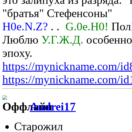
"братья" Стефенсоны"
H0e.N.Z?
. .
G.0e.H0!
Пол
Люблю
У.Г.Ж.Д.
особенно 
эпоху.
https://mynickname.com/i
https://mynickname.com/i
Andrei17
Старожил