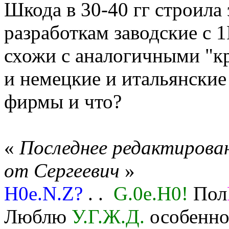
Шкода в 30-40 гг строила
разработкам заводские с 1
схожи с аналогичными "к
и немецкие и итальянские
фирмы и что?
«
Последнее редактирован
от Сергеевич
»
H0e.N.Z?
. .
G.0e.H0!
Пол
Люблю
У.Г.Ж.Д.
особенно 