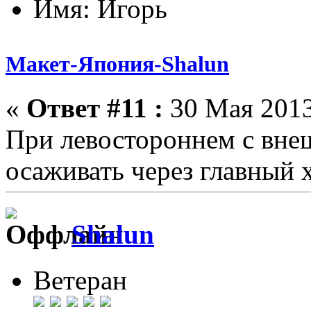
Имя: Игорь
Макет-Япония-Shalun
«
Ответ #11 :
30 Мая 2013
При левостороннем с внеш
осаживать через главный 
Shalun
Ветеран