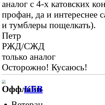
аналог с 4-х катовских ко
профан, да и интереснее 
и тумблеры пощелкать).
Петр
РЖД/СЖД
только аналог
Осторожно! Кусаюсь!
КБВ
Ветеран