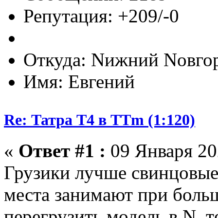
Репутация: +209/-0
Откуда: Nижний Nовго
Имя: Евгений
Re: Татра Т4 в TTm (1:120)
«
Ответ #1 :
09 Января 202
Грузики лучше свинцовые
места занимают при больш
перегрузить модель в N, т