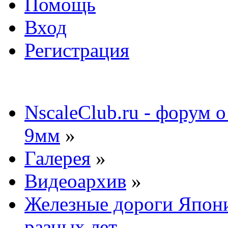
Помощь
Вход
Регистрация
NscaleClub.ru - форум 
9мм
»
Галерея
»
Видеоархив
»
Железные дороги Япони
разных лет