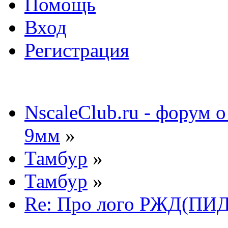
Помощь
Вход
Регистрация
NscaleClub.ru - форум 
9мм
»
Тамбур
»
Тамбур
»
Re: Про лого РЖД(ПИД