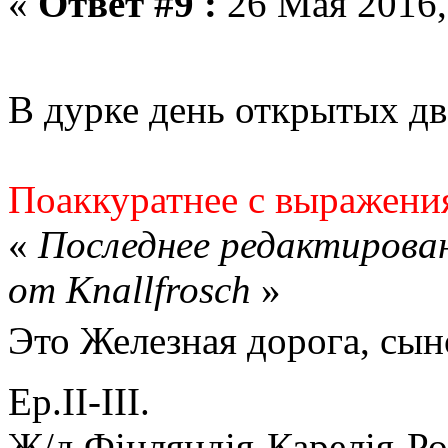
«
Ответ #9 :
26 Мая 2016,
В дурке день открытых д
Поаккуратнее с выражени
«
Последнее редактирован
от Knallfrosch
»
Это Железная дорога, сы
Ер.II-III.
Ж/д Фiнляндiя-Карелiя-Ро