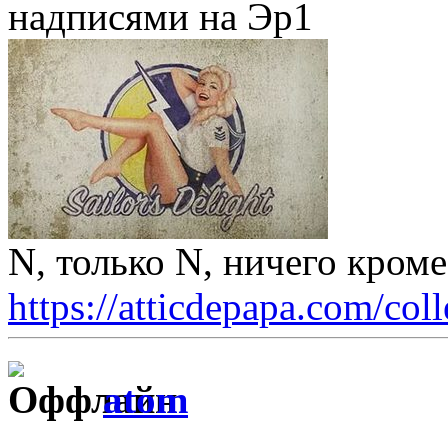
надписями на Эр1
N, только N, ничего кром
https://atticdepapa.com/coll
atom