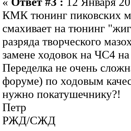
«
Ответ #3 :
12 Января 201
КМК тюнинг пиковских мо
смахивает на тюнинг "жигул
разряда творческого мазо
замене ходовок на ЧС4 на
Переделка не очень сложна
форуме) по ходовым качес
нужно покатушечнику?!
Петр
РЖД/СЖД