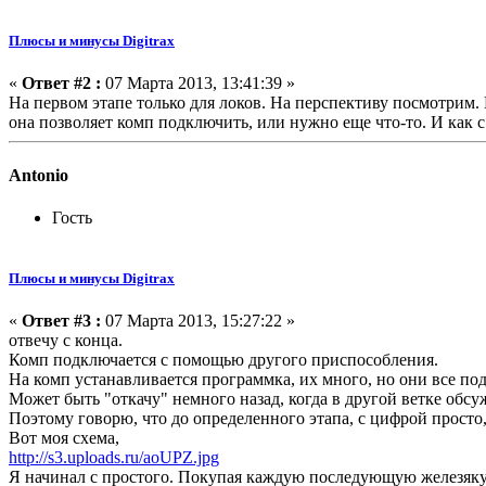
Плюсы и минусы Digitrax
«
Ответ #2 :
07 Марта 2013, 13:41:39 »
На первом этапе только для локов. На перспективу посмотрим. П
она позволяет комп подключить, или нужно еще что-то. И как 
Antonio
Гость
Плюсы и минусы Digitrax
«
Ответ #3 :
07 Марта 2013, 15:27:22 »
отвечу с конца.
Комп подключается с помощью другого приспособления.
На комп устанавливается программка, их много, но они все под
Может быть "откачу" немного назад, когда в другой ветке обс
Поэтому говорю, что до определенного этапа, с цифрой просто,
Вот моя схема,
http://s3.uploads.ru/aoUPZ.jpg
Я начинал с простого. Покупая каждую последующую железяку я