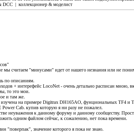
g & DCC | коллекционер & моделист
усов"
рые мы считаем "минусами" идет от нашего незнания или не пони
шь по описаниям.
ходов + интерефейс LocoNet - очень детально расписан мною, в
ы, то это мои.
ое и там же.
й изучена на примере Digitrax DH165AO, фунциональных TF4 и TF
 Power Cab. купив которую я ни разу не пожалел.
естве неуважения к данному форуму и данному сообществу. Прост
ожить одним файлом сейчас, к сожалению, нет пока времени.
ин "поверпак", значение которого я пока не знаю.