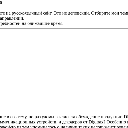
й.
те на русскоязычный сайт. Это не деповский. Отбирите мои тем
направлении.
требностей на ближайшее время.
 в его тему, но раз уж мы взялись за обсуждение продукции Digi
коммуникационных устройств, и декодеров от Digitrax? Особенно
в какой-то из тем упоминалось о наличии таких недокументиров