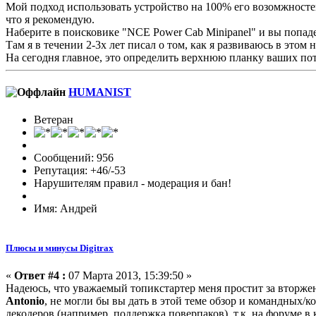
Мой подход использовать устройство на 100% его возомжносте
что я рекомендую.
Наберите в поисковике "NCE Power Cab Minipanel" и вы попаде
Там я в течении 2-3х лет писал о том, как я развиваюсь в этом 
На сегодня главное, это определить верхнюю планку ваших по
HUMANIST
Ветеран
Сообщений: 956
Репутация: +46/-53
Нарушителям правил - модерация и бан!
Имя: Андрей
Плюсы и минусы Digitrax
«
Ответ #4 :
07 Марта 2013, 15:39:50 »
Надеюсь, что уважаемый топикстартер меня простит за вторжение
Antonio
, не могли бы вы дать в этой теме обзор и командных/
декодеров (например, поддержка поверпаков), т.к. на форуме 