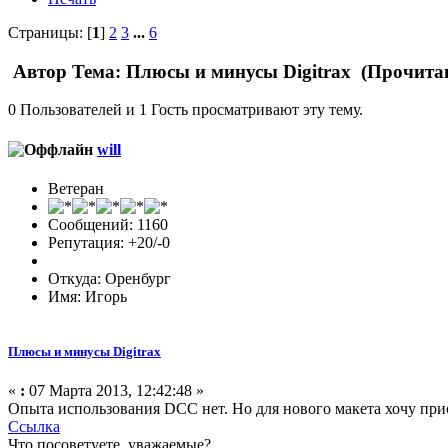
Страницы: [
1
]
2
3
...
6
Автор
Тема: Плюсы и минусы Digitrax (Прочитан
0 Пользователей и 1 Гость просматривают эту тему.
will
Ветеран
Сообщений: 1160
Репутация: +20/-0
Откуда: Оренбург
Имя: Игорь
Плюсы и минусы Digitrax
«
:
07 Марта 2013, 12:42:48 »
Опыта использования DCC нет. Но для нового макета хочу при
Ссылка
Что посоветуете, уважаемые?