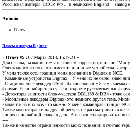
Россійская имперія, СССР, РФ ... и немножко England | analo
Antonio
Гость
Плюсы и минусы Digitrax
«
Ответ #5 :
07 Марта 2013, 16:19:21 »
Для начала, название темы не совсем корректно, в плане "Мин
Очень много из того, что имеет те или иные устройства, кото
У меня также есть граници моих познаний в Digitrax и NCE.
- Командные устройства Digitrax. - У меня их не было, знаю ли
- Стационарные декодер DS64 - 4х канальный + 8 замыкаемых в
форуме. Если набирете в гугле и откроете русскоязычные форум
- Детекторы занятости блок-участков DBL168 & DB4 - тоже сам
- Мобильные декодеры Digitrax- это немного другая тема. Мно
выдавить из них все, что можно.У меня командрая станция NCE
Также мои отправки на другой ресурс, не рассматривать в кач
вопросы по чайной ложке в день. А все консолидировать и выл
----
Также в качестве ограниченности моих познаний я считаю терм