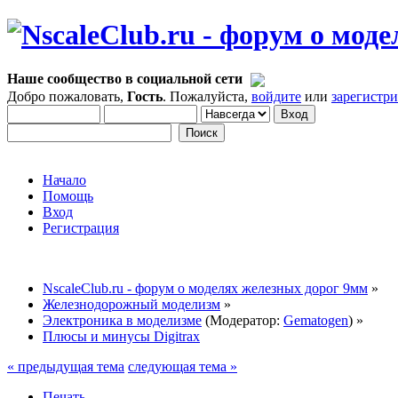
Наше сообщество в социальной сети
Добро пожаловать,
Гость
. Пожалуйста,
войдите
или
зарегистр
Начало
Помощь
Вход
Регистрация
NscaleClub.ru - форум о моделях железных дорог 9мм
»
Железнодорожный моделизм
»
Электроника в моделизме
(Модератор:
Gematogen
) »
Плюсы и минусы Digitrax
« предыдущая тема
следующая тема »
Печать