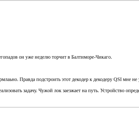
снегопадов он уже неделю торчит в Балтиморе-Чикаго.
рмлаьно. Правда подстроить этот декодер к декодеру QSI мне не
ализовать задачу. Чужой лок заезжает на путь. Устройство опре