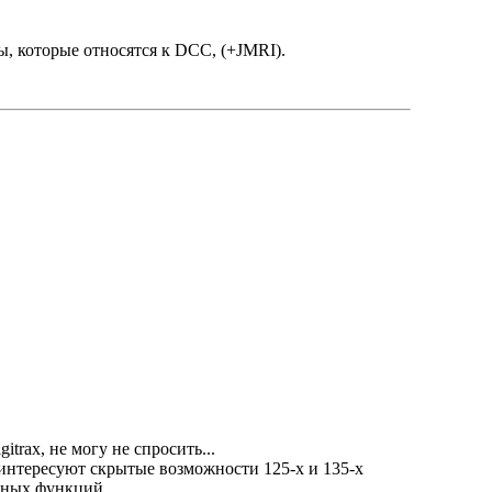
ы, которые относятся к DCC, (+JMRI).
trax, не могу не спросить...
 интересуют скрытые возможности 125-х и 135-х
анных функций.