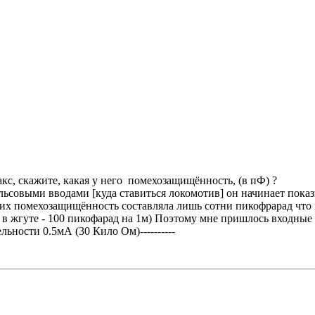
акс, скажите, какая у него помехозащищённость, (в пФ) ?
ьсовыми вводами [куда ставиться локомотив] он начинает показы
у их помехозащищённость составляла лишь сотни пикофрарад что
 в жгуте - 100 пикофарад на 1м) Поэтому мне пришлось входные
ности 0.5мА (30 Кило Ом)----------