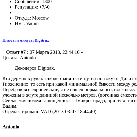
Сообщений: 1300
Репутация: +7/-0
Откуда: Moscow
Имя: Vadim
Плюсы и минусы Digitrax
«
Ответ #7 :
07 Марта 2013, 22:44:10 »
Цитата: Antonio
Декодеров Digitrax.
Кто держал в руках энкодер занятости путей по току от Дигитр
{пояснение: то есть при какой минимальной ёмкости между рел
Перебрав все европейские, я не нашёл нормального, поскольк
уложены в жгуте длинной несколько метров. (погонная ёмкость
Сейчас моя помехозащищённост - 1микрофарада, при чувствитель
Вадим.
Отредактировано VAD (2013-03-07 18:44:40)
Antonio