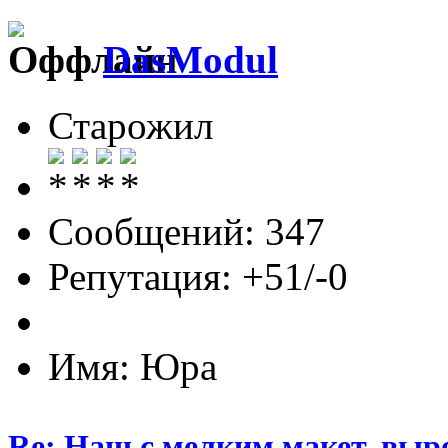
DasModul
Старожил
Сообщений: 347
Репутация: +51/-0
Имя: Юра
Re: Наш с мелким макет, выр