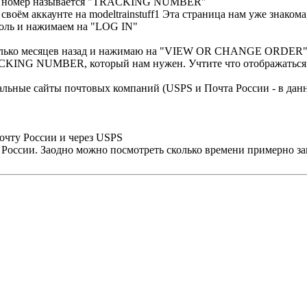
Этот номер называется "TRACKING NUMBER"
своём аккаунте на modeltrainstuff1 Эта страница нам уже знаком
роль и нажимаем на "LOG IN"
несколько месяцев назад и нажимаю на "VIEW OR CHANGE ORDER
ACKING NUMBER, который нам нужен. Учтите что отображаться он
альные сайты почтовых компаний (USPS и Почта России - в дан
очту России и через USPS
 России. Заодно можно посмотреть сколько времени примерно з