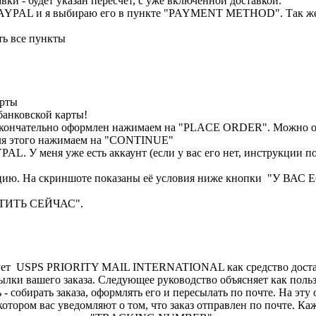
вки - будет указан пересчёт, с уже включённой доставкой.
в PAYPAL и я выбираю его в пункте "PAYMENT METHOD". Так же 
ь все пункты
арты
анковской карты!
з окончательно оформлен нажимаем на "PLACE ORDER". Можно ос
 Для этого нажимаем на "CONTINUE"
AL. У меня уже есть аккаунт (если у вас его нет, инструкции п
рацию. На скриншоте показаны её условия ниже кнопки "У ВА
ЛАТИТЬ СЕЙЧАС".
 USPS PRIORITY MAIL INTERNATIONAL как средство доставк
сылки вашего заказа. Следующее руководство объясняет как пол
 собирать заказа, оформлять его и пересылать по почте. На эту 
котором вас уведомляют о том, что заказ отправлен по почте. 