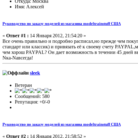
Откуда: Москва
Имя: Алексей
Руководство по заказу моделей из магазина modeltrainstuff США
«
Ответ #1 :
14 Января 2012, 21:54:20 »
Все очень правильно и подробно расписал,но прежде чем покуп
стандарт или классик) и привязать её к своему счету PAYPAL,
чем хорош PAYPAL? Он дает возможность в течении 45 дней выс
Nка-Nавсегда!
sleek
Ветеран
Сообщений: 580
Репутация: +0/-0
Руководство по заказу моделей из магазина modeltrainstuff США
«
Ответ #2 :
14 Января 2012, 21:58:52 »