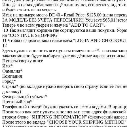
Иногда в ценах добавляют ещё один пункт, его легко увидеть так
и будет стоить ваша модель.
Итак на примере моего DD40 - Retail Price: $125.00 (цена пе
ЗА МОДЕЛЬ БЕЗ УЧЁТА ПЕРЕСЫЛКИ), You save $65.01! (столько
Теперь я во всем уверен и жму на "ADD TO CART".
10 Так выглядит корзина где сортируются ваши покупки. Убрат
на "CONTINUE SHOPPING"
11 Чтобы оформить заказ нажимаем "LOGIN AND CHECKOUT", пр
12
Здесь нужно заполнить все пункты отмеченные *. сначала за
заказах можно будет выбирать уже введённые адреса из сп
Пункты сверху вниз:
Имя*
Фамилия*
Компания
Город*
Страна* (во вкладке нужно выбрать свою страну, если её там н
доставку)
Федеральный субъект*
Почтовый код*
Телефонный номер* (нужно указать со всеми кодами. В принцип
После того как все пункты заполнены и если адрес физической
втором блоке "SHIPPING INFORMATION" (физический адрес до
После этого во вкладе "CHOOSE YOUR SHIPPING METHOD