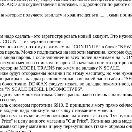
CARD для осуществления платежей. Подробности по работе с 
 которые получаете зарплату и храните деньги........ сами пони
м надо сделать - это зарегистрировать новый аккаунт. Это нужн
 ACCOUNT", из верхней панели.
ас его пока нет, поэтому нажимаем на "CONTINUE" в блоке "N
за пароль. Можно подписаться на новости магазина, которые буд
ля ввода пароля. После заполнения всех полей нажимаем на "CO
 доступно меню со списком товаров. Изначально они отсортиров
и курсор на MODEL TRAINS где жмём на вкладку N SCALE.
 Ниже будут отображены новинки по этому масштабу, но мне нуж
 надо раскрыть вкладки расположенные в верхней части сайт
ары более точно. DD40AX следует искать во вкладке локомоти
отивов "N SCALE DIESEL LOCOMOTIVES".
по дизельным локомотивам. Слева расположен список с названия
а ссылку
дель с номером прототипа 6910. В принципе я могу прямо сейча
 модели надо кликнуть на ссылку с названием модели.
фии и указать количество которые вы хотите заказать. Тут нужн
Price" и цену данного магазина "Our Price". Истинная цена моде
азывают цену магазина и цену перекупщиков (таким образом они
цен "You save")