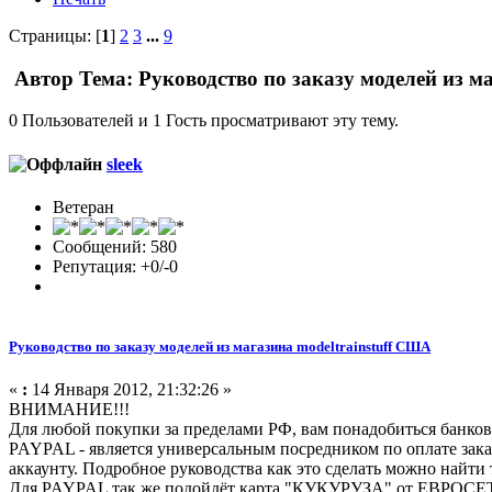
Страницы: [
1
]
2
3
...
9
Автор
Тема: Руководство по заказу моделей из м
0 Пользователей и 1 Гость просматривают эту тему.
sleek
Ветеран
Сообщений: 580
Репутация: +0/-0
Руководство по заказу моделей из магазина modeltrainstuff США
«
:
14 Января 2012, 21:32:26 »
ВНИМАНИЕ!!!
Для любой покупки за пределами РФ, вам понадобиться банковс
PAYPAL - является универсальным посредником по оплате заказ
аккаунту. Подробное руководства как это сделать можно найти
Для PAYPAL так же подойдёт карта "КУКУРУЗА" от ЕВРОСЕТИ, 