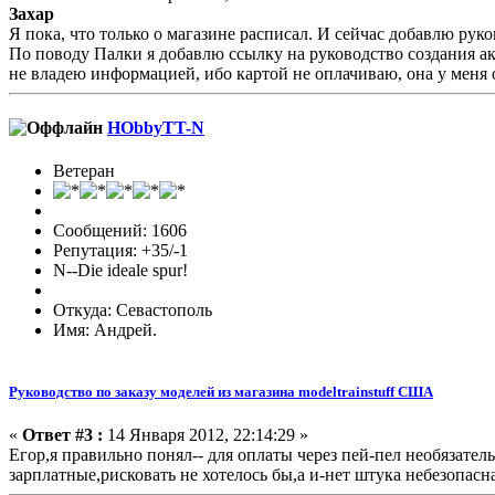
Захар
Я пока, что только о магазине расписал. И сейчас добавлю ру
По поводу Палки я добавлю ссылку на руководство создания акк
не владею информацией, ибо картой не оплачиваю, она у меня од
HObbyTT-N
Ветеран
Сообщений: 1606
Репутация: +35/-1
N--Die ideale spur!
Откуда: Севастополь
Имя: Андрей.
Руководство по заказу моделей из магазина modeltrainstuff США
«
Ответ #3 :
14 Января 2012, 22:14:29 »
Егор,я правильно понял-- для оплаты через пей-пел необязател
зарплатные,рисковать не хотелось бы,а и-нет штука небезопасн