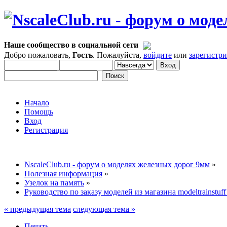
Наше сообщество в социальной сети
Добро пожаловать,
Гость
. Пожалуйста,
войдите
или
зарегистр
Начало
Помощь
Вход
Регистрация
NscaleClub.ru - форум о моделях железных дорог 9мм
»
Полезная информация
»
Узелок на память
»
Руководство по заказу моделей из магазина modeltrainstu
« предыдущая тема
следующая тема »
Печать