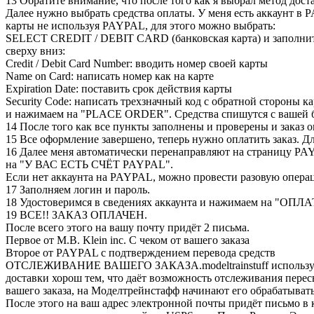
13 Обратите внимание, что после того как я выбрал метод доста
Далее нужно выбрать средства оплаты. У меня есть аккаунт 
карты не используя PAYPAL, для этого можно выбрать:
SELECT CREDIT / DEBIT CARD (банковская карта) и заполнит
сверху вниз:
Credit / Debit Card Number: вводить номер своей карты
Name on Card: написать номер как на карте
Expiration Date: поставить срок действия карты
Security Code: написать трехзначный код с обратной стороны к
и нажимаем на "PLACE ORDER". Средства спишутся с вашей б
14 После того как все пункты заполнены и проверены и зака
15 Все оформление завершено, теперь нужно оплатить заказ.
16 Далее меня автоматически перенаправляют на страницу PAYP
на "У ВАС ЕСТЬ СЧЁТ PAYPAL".
Если нет аккаунта на PAYPAL, можно провести разовую опе
17 Заполняем логин и пароль.
18 Удостоверимся в сведениях аккаунта и нажимаем на "ОП
19 ВСЕ!! ЗАКАЗ ОПЛАЧЕН.
После всего этого на вашу почту придёт 2 письма.
Первое от M.B. Klein inc. С чеком от вашего заказа
Второе от PAYPAL с подтверждением перевода средств
ОТСЛЕЖИВАНИЕ ВАШЕГО ЗАКАЗА.modeltrainstuff использует
доставки хорош тем, что даёт возможность отслеживания пере
вашего заказа, на Моделтрейнстафф начинают его обрабатывать -
После этого на ваш адрес электронной почты придёт письмо в 