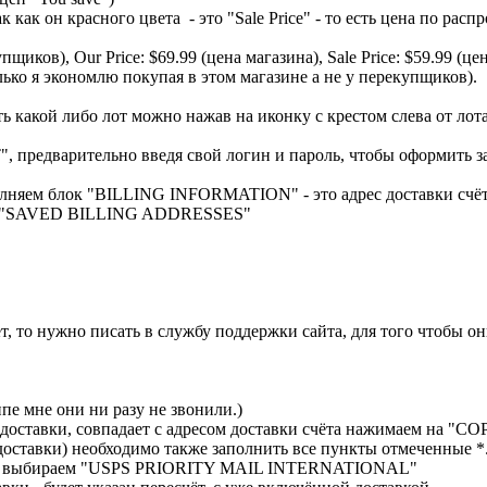
 как он красного цвета - это "Sale Price" - то есть цена по рас
рекупщиков), Our Price: $69.99 (цена магазина), Sale Price: $
 я экономлю покупая в этом магазине а не у перекупщиков).
ь какой либо лот можно нажав на иконку с крестом слева от ло
едварительно введя свой логин и пароль, чтобы оформить зака
полняем блок "BILLING INFORMATION" - это адрес доставки счё
иска "SAVED BILLING ADDRESSES"
ет, то нужно писать в службу поддержки сайта, для того чтобы он
е мне они ни разу не звонили.)
 доставки, совпадает с адресом доставки счёта нажимаем на "CO
ставки) необходимо также заполнить все пункты отмеченные *
" выбираем "USPS PRIORITY MAIL INTERNATIONAL"