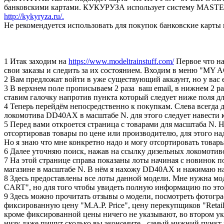
банковскими картами. КУКУРУЗА использует систему MASTER
http://kykyryza.ru/.
Не рекомендуется использовать для покупок банковские карты на
1 Итак заходим на
https://www.modeltrainstuff.com/
Первое что на
свои заказы и следить за их состоянием. Входим в меню "MY
2 Вам предложат войти в уже существующий аккаунт, но у в
3 В верхнем поле прописываем 2 раза ваш email, в нижнем 2 ра
ставим галочку напротив пункта который следует ниже поля д
4 Теперь перейдём непосредственно к покупкам. Слева всегда
локомотива DD40AX в масштабе N. для этого следует навест
5 Перед вами откроется страница с товарами для масштаба N.
отсортировав товары по цене или производителю, для этого
Но я знаю что мне конкретно надо и могу отсортировать тов
6 Далее уточняю поиск, нажав на ссылку дизельных локом
7 На этой странице справа показаны лоты начиная с новинок 
магазине в масштабе N. В нём я нахожу DD40AX и нажимаю н
8 Здесь предоставлены все лоты данной модели. Мне нужна мо
CART", но для того чтобы увидеть полную информацию по этой
9 Здесь можно прочитать отзывы о модели, посмотреть фотогра
фиксированную цену "M.A.P. Price", цену перекупщиков "Retail 
кроме фиксированной цены ничего не указывают, во втором ук
низу даже пишут сколько вы экономите - самый нижний пункт 