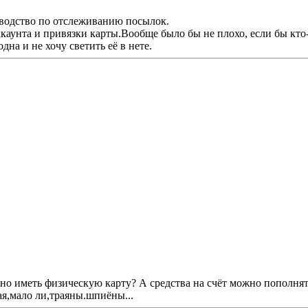
ководство по отслеживанию посылок.
аунта и привязки карты.Вообще было бы не плохо, если бы кто-т
на и не хочу светить её в нете.
ьно иметь физическую карту? А средства на счёт можно пополнят
ая,мало ли,траяны.шпиёны...