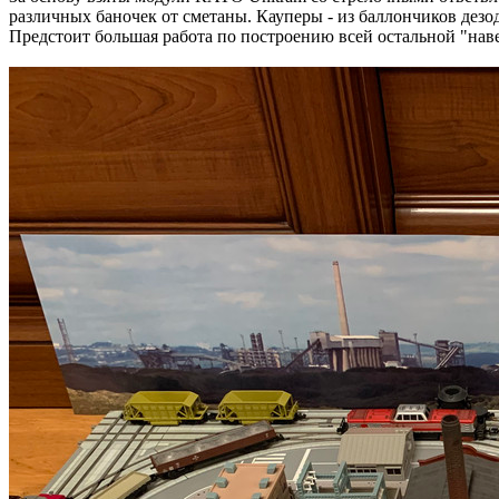
различных баночек от сметаны. Кауперы - из баллончиков дезо
Предстоит большая работа по построению всей остальной "нав