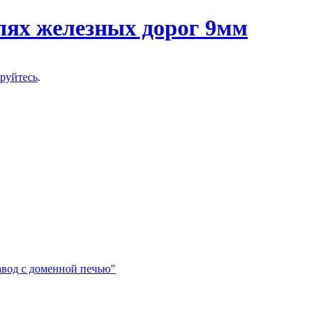
ируйтесь
.
авод с доменной печью"