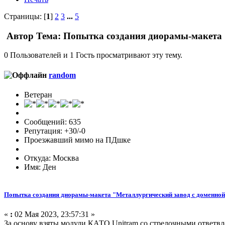
Страницы: [
1
]
2
3
...
5
Автор
Тема: Попытка создания диорамы-макета 
0 Пользователей и 1 Гость просматривают эту тему.
random
Ветеран
Сообщений: 635
Репутация: +30/-0
Проезжавший мимо на ПДшке
Откуда: Москва
Имя: Ден
Попытка создания диорамы-макета "Металлургический завод с доменно
«
:
02 Мая 2023, 23:57:31 »
За основу взяты модули КАТО Unitram со стрелочными ответвле