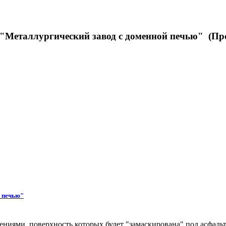
"Металлургический завод с доменной печью" (Про
й печью"
ниями, поверхность которых будет "замаскирована" под асфальт 