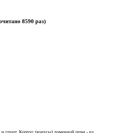
читано 8590 раз)
и грунт. Корпус (конусы) доменной печи - из