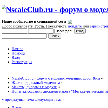
Наше сообщество в социальной сети
Добро пожаловать,
Гость
. Пожалуйста,
войдите
или
зарегистр
Начало
Помощь
Вход
Регистрация
NscaleClub.ru - форум о моделях железных дорог 9мм
»
Железнодорожный моделизм
»
Макеты, диорамы и модули
»
Попытка создания диорамы-макета "Металлургический з
« предыдущая тема
следующая тема »
Печать