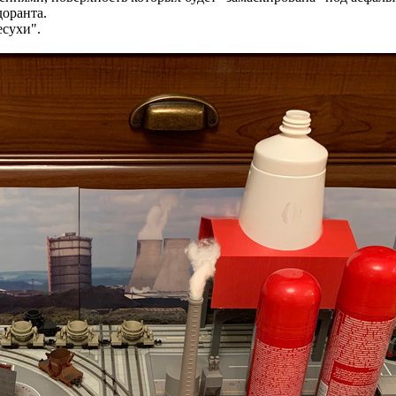
доранта.
есухи".